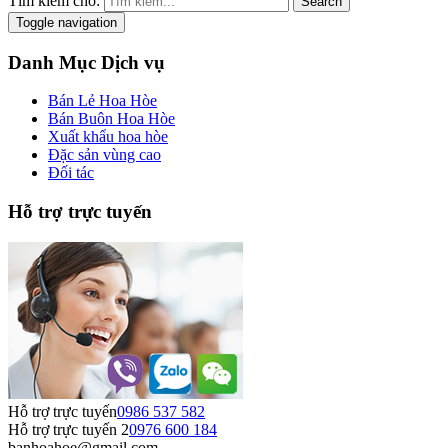
Tìm kiếm cho:
Search
Toggle navigation
Danh Mục Dịch vụ
Bán Lẻ Hoa Hòe
Bán Buôn Hoa Hòe
Xuất khẩu hoa hòe
Đặc sản vùng cao
Đối tác
Hỗ trợ trực tuyến
Hỗ trợ trực tuyến
0986 537 582
Hỗ trợ trực tuyến 2
0976 600 184
banhoahoe@gmail.com