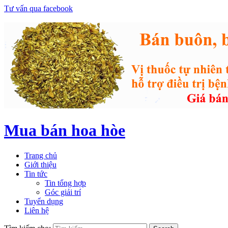
Tư vấn qua facebook
Mua bán hoa hòe
Trang chủ
Giới thiệu
Tin tức
Tin tổng hợp
Góc giải trí
Tuyển dụng
Liên hệ