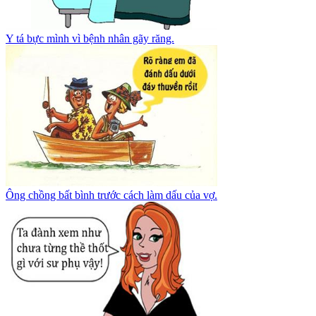
Y tá bực mình vì bệnh nhân gãy răng.
Ông chồng bất bình trước cách làm dấu của vợ.