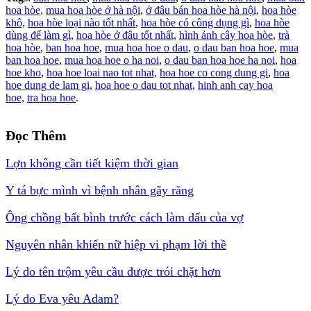
hoa hòe,
mua hoa hòe ở hà nội
,
ở đâu bán hoa hòe hà nội,
hoa hòe
khô,
hoa hòe loại nào tốt nhất
,
hoa hòe có công dụng gì
,
hoa hòe
dùng để làm gì
,
hoa hòe ở đâu tốt nhất
,
hình ảnh cây hoa hòe
,
trà
hoa hòe
,
ban hoa hoe
,
mua hoa hoe o dau
,
o dau ban hoa hoe
,
mua
ban hoa hoe
,
mua hoa hoe o ha noi
,
o dau ban hoa hoe ha noi
,
hoa
hoe kho
,
hoa hoe loai nao tot nhat,
hoa hoe co cong dung gi
,
hoa
hoe dung de lam gi
,
hoa hoe o dau tot nhat
,
hinh anh cay hoa
hoe,
tra hoa hoe
.
Đọc Thêm
Lợn không cần tiết kiệm thời gian
Y tá bực mình vì bệnh nhân gãy răng
Ông chồng bất bình trước cách làm dấu của vợ
Nguyên nhân khiến nữ hiệp vi phạm lời thề
Lý do tên trộm yêu cầu được trói chặt hơn
Lý do Eva yêu Adam?