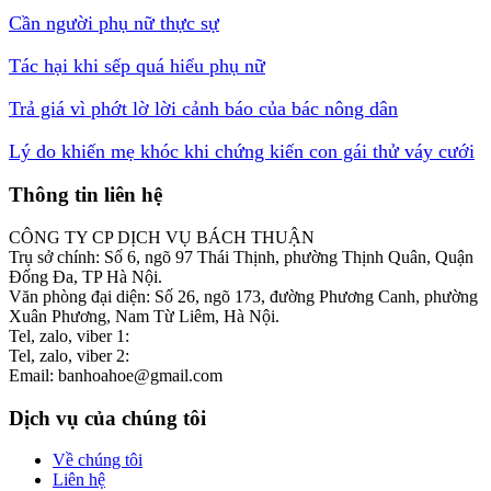
Cần người phụ nữ thực sự
Tác hại khi sếp quá hiểu phụ nữ
Trả giá vì phớt lờ lời cảnh báo của bác nông dân
Lý do khiến mẹ khóc khi chứng kiến con gái thử váy cưới
Thông tin liên hệ
CÔNG TY CP DỊCH VỤ BÁCH THUẬN
Trụ sở chính: Số 6, ngõ 97 Thái Thịnh, phường Thịnh Quân, Quận
Đống Đa, TP Hà Nội.
Văn phòng đại diện: Số 26, ngõ 173, đường Phương Canh, phường
Xuân Phương, Nam Từ Liêm, Hà Nội.
Tel, zalo, viber 1:
0986 537 582
Tel, zalo, viber 2:
0976 600 184
Email: banhoahoe@gmail.com
Dịch vụ của chúng tôi
Về chúng tôi
Liên hệ