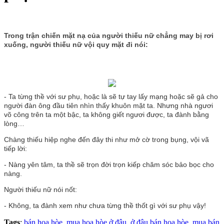
Trong trận chiến mặt nạ của người thiếu nữ chẳng may bị rơi
xuống, người thiếu nữ vội quy mặt đi nói:
- Ta từng thề với sư phụ, hoặc là sẽ tự tay lấy mạng hoặc sẽ gả cho
người đàn ông đầu tiên nhìn thấy khuôn mặt ta. Nhưng nhà ngươi
võ công trên ta một bậc, ta không giết ngươi được, ta đành bằng
lòng…
Chàng thiếu hiệp nghe đến đây thi như mở cờ trong bụng, vội vã
tiếp lời:
- Nàng yên tâm, ta thề sẽ trọn đời trọn kiếp chăm sóc bảo bọc cho
nàng.
Người thiếu nữ nói nốt:
- Không, ta đành xem như chưa từng thề thốt gì với sư phụ vậy!
Tags
:
bán hoa hòe
,
mua hoa hòe ở đâu
,
ở đâu bán hoa hòe
,
mua bán