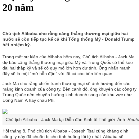
20 năm
Chủ tịch Alibaba cho rằng căng thẳng thương mại giữa hai
nước sẽ còn tiếp tục kể cả khi Tổng thống Mỹ - Donald Trump
hết nhiệm kỳ.
Trong một sự kiện của Alibaba hôm nay, Chủ tịch Alibaba - Jack Ma
dự báo căng thẳng thương mại giữa Mỹ và Trung Quốc có thể kéo
dài hai thập kỷ và sẽ có quy mô lớn hơn dự tính. Ông nhấn mạnh
đây sẽ là một “mớ hỗn độn” với tất cả các bên liên quan.
Jack Ma cho rằng chiến tranh thương mại sẽ ảnh hưởng đến các
mảng kinh doanh của công ty. Bên cạnh đó, ông khuyên các công ty
Trung Quốc nên chuyển hướng kinh doanh sang các khu vực như
Đông Nam Á hay châu Phi.
Chủ tịch Alibaba - Jack Ma tại Diễn đàn Kinh tế Thế giới. Ảnh:
Reute
Hồi tháng 8, Phó chủ tịch Alibaba - Joseph Tsai cũng khẳng định
công ty này đã chuẩn bị cho tình huống tồi tệ nhất. Alibaba sẽ