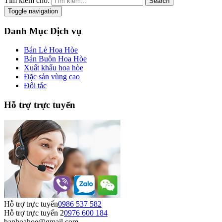
Tìm kiếm cho:
Search
Toggle navigation
Danh Mục Dịch vụ
Bán Lẻ Hoa Hòe
Bán Buôn Hoa Hòe
Xuất khẩu hoa hòe
Đặc sản vùng cao
Đối tác
Hỗ trợ trực tuyến
Hỗ trợ trực tuyến
0986 537 582
Hỗ trợ trực tuyến 2
0976 600 184
banhoahoe@gmail.com