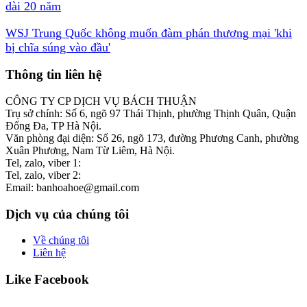
dài 20 năm
WSJ Trung Quốc không muốn đàm phán thương mại 'khi
bị chĩa súng vào đầu'
Thông tin liên hệ
CÔNG TY CP DỊCH VỤ BÁCH THUẬN
Trụ sở chính: Số 6, ngõ 97 Thái Thịnh, phường Thịnh Quân, Quận
Đống Đa, TP Hà Nội.
Văn phòng đại diện: Số 26, ngõ 173, đường Phương Canh, phường
Xuân Phương, Nam Từ Liêm, Hà Nội.
Tel, zalo, viber 1:
0986 537 582
Tel, zalo, viber 2:
0976 600 184
Email: banhoahoe@gmail.com
Dịch vụ của chúng tôi
Về chúng tôi
Liên hệ
Like Facebook