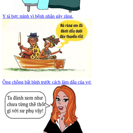
Y tá bực mình vì bệnh nhân gãy răng.
Ông chồng bất bình trước cách làm dấu của vợ.