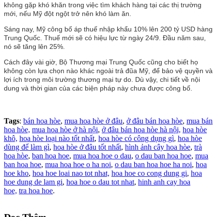
không gặp khó khăn trong việc tìm khách hàng tại các thị trường
mới, nếu Mỹ đột ngột trở nên khó làm ăn.
Sáng nay, Mỹ công bố áp thuế nhập khẩu 10% lên 200 tỷ USD hàng
Trung Quốc. Thuế mới sẽ có hiệu lực từ ngày 24/9. Đầu năm sau,
nó sẽ tăng lên 25%.
Cách đây vài giờ, Bộ Thương mại Trung Quốc cũng cho biết họ
không còn lựa chọn nào khác ngoài trả đũa Mỹ, để bảo vệ quyền và
lợi ích trong môi trường thương mại tự do. Dù vậy, chi tiết về nội
dung và thời gian của các biện pháp này chưa được công bố.
Tags
:
bán hoa hòe
,
mua hoa hòe ở đâu
,
ở đâu bán hoa hòe
,
mua bán
hoa hòe,
mua hoa hòe ở hà nội
,
ở đâu bán hoa hòe hà nội,
hoa hòe
khô,
hoa hòe loại nào tốt nhất
,
hoa hòe có công dụng gì
,
hoa hòe
dùng để làm gì
,
hoa hòe ở đâu tốt nhất
,
hình ảnh cây hoa hòe
,
trà
hoa hòe
,
ban hoa hoe
,
mua hoa hoe o dau
,
o dau ban hoa hoe
,
mua
ban hoa hoe
,
mua hoa hoe o ha noi
,
o dau ban hoa hoe ha noi
,
hoa
hoe kho
,
hoa hoe loai nao tot nhat,
hoa hoe co cong dung gi
,
hoa
hoe dung de lam gi
,
hoa hoe o dau tot nhat
,
hinh anh cay hoa
hoe,
tra hoa hoe
.
Đọc Thêm