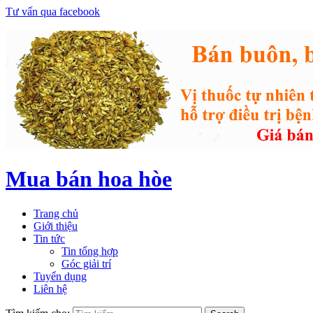
Tư vấn qua facebook
Mua bán hoa hòe
Trang chủ
Giới thiệu
Tin tức
Tin tổng hợp
Góc giải trí
Tuyển dụng
Liên hệ