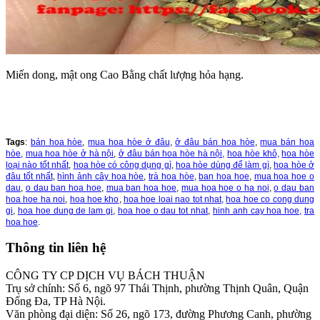
Miến dong, mật ong Cao Bằng chất lượng hỏa hạng.
Tags
:
bán hoa hòe
,
mua hoa hòe ở đâu
,
ở đâu bán hoa hòe
,
mua bán hoa
hòe,
mua hoa hòe ở hà nội
,
ở đâu bán hoa hòe hà nội,
hoa hòe khô,
hoa hòe
loại nào tốt nhất
,
hoa hòe có công dụng gì
,
hoa hòe dùng để làm gì
,
hoa hòe ở
đâu tốt nhất
,
hình ảnh cây hoa hòe
,
trà hoa hòe
,
ban hoa hoe
,
mua hoa hoe o
dau
,
o dau ban hoa hoe
,
mua ban hoa hoe
,
mua hoa hoe o ha noi
,
o dau ban
hoa hoe ha noi
,
hoa hoe kho
,
hoa hoe loai nao tot nhat,
hoa hoe co cong dung
gi
,
hoa hoe dung de lam gi
,
hoa hoe o dau tot nhat
,
hinh anh cay hoa hoe,
tra
hoa hoe
.
Thông tin liên hệ
CÔNG TY CP DỊCH VỤ BÁCH THUẬN
Trụ sở chính: Số 6, ngõ 97 Thái Thịnh, phường Thịnh Quân, Quận
Đống Đa, TP Hà Nội.
Văn phòng đại diện: Số 26, ngõ 173, đường Phương Canh, phường