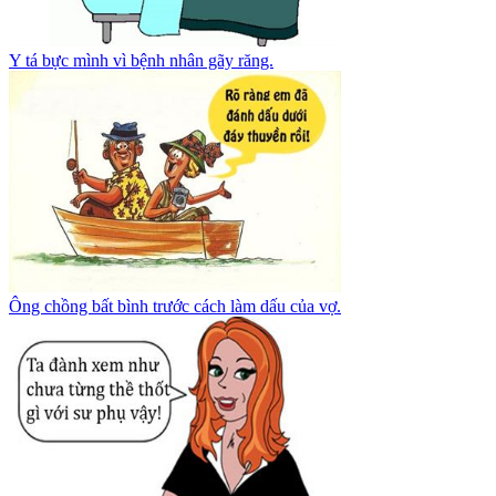
Y tá bực mình vì bệnh nhân gãy răng.
Ông chồng bất bình trước cách làm dấu của vợ.