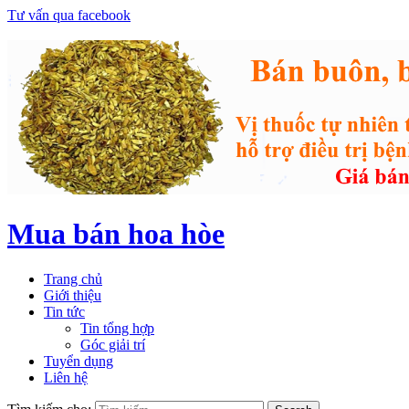
Tư vấn qua facebook
Mua bán hoa hòe
Trang chủ
Giới thiệu
Tin tức
Tin tổng hợp
Góc giải trí
Tuyển dụng
Liên hệ