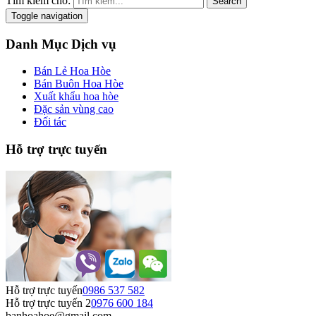
Tìm kiếm cho:
Search
Toggle navigation
Danh Mục Dịch vụ
Bán Lẻ Hoa Hòe
Bán Buôn Hoa Hòe
Xuất khẩu hoa hòe
Đặc sản vùng cao
Đối tác
Hỗ trợ trực tuyến
Hỗ trợ trực tuyến
0986 537 582
Hỗ trợ trực tuyến 2
0976 600 184
banhoahoe@gmail.com