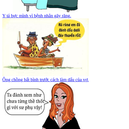
Y tá bực mình vì bệnh nhân gãy răng.
Ông chồng bất bình trước cách làm dấu của vợ.