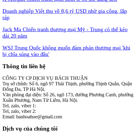
Doanh nghiệp Việt thu về 8,6 tỷ USD nhờ gia công, lắp
ráp
Jack Ma Chiến tranh thương mại Mỹ - Trung có thể kéo
dài 20 năm
WSJ Trung Quốc không muốn đàm phán thương mại 'khi
bị chĩa súng vào đầu'
Thông tin liên hệ
CÔNG TY CP DỊCH VỤ BÁCH THUẬN
Trụ sở chính: Số 6, ngõ 97 Thái Thịnh, phường Thịnh Quân, Quận
Đống Đa, TP Hà Nội.
Văn phòng đại diện: Số 26, ngõ 173, đường Phương Canh, phường
Xuân Phương, Nam Từ Liêm, Hà Nội.
Tel, zalo, viber 1:
0986 537 582
Tel, zalo, viber 2:
0976 600 184
Email: banhoahoe@gmail.com
Dịch vụ của chúng tôi