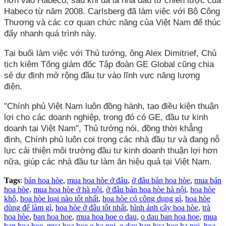
hơn vào Habeco, sau khi đã là nhà đầu tư chiến lược của
Habeco từ năm 2008. Carlsberg đã làm việc với Bộ Công
Thương và các cơ quan chức năng của Việt Nam để thúc
đẩy nhanh quá trình này.
Tại buổi làm việc với Thủ tướng, ông Alex Dimitrief, Chủ
tịch kiêm Tổng giám đốc Tập đoàn GE Global cũng chia
sẻ dự định mở rộng đầu tư vào lĩnh vực năng lượng
điện.
"Chính phủ Việt Nam luôn đồng hành, tạo điều kiện thuận
lợi cho các doanh nghiệp, trong đó có GE, đầu tư kinh
doanh tại Việt Nam", Thủ tướng nói, đồng thời khẳng
định, Chính phủ luôn coi trọng các nhà đầu tư và đang nỗ
lực cải thiện môi trường đầu tư kinh doanh thuận lợi hơn
nữa, giúp các nhà đầu tư làm ăn hiệu quả tại Việt Nam.
Tags
:
bán hoa hòe
,
mua hoa hòe ở đâu
,
ở đâu bán hoa hòe
,
mua bán
hoa hòe,
mua hoa hòe ở hà nội
,
ở đâu bán hoa hòe hà nội,
hoa hòe
khô,
hoa hòe loại nào tốt nhất
,
hoa hòe có công dụng gì
,
hoa hòe
dùng để làm gì
,
hoa hòe ở đâu tốt nhất
,
hình ảnh cây hoa hòe
,
trà
hoa hòe
,
ban hoa hoe
,
mua hoa hoe o dau
,
o dau ban hoa hoe
,
mua
ban hoa hoe
,
mua hoa hoe o ha noi
,
o dau ban hoa hoe ha noi
,
hoa