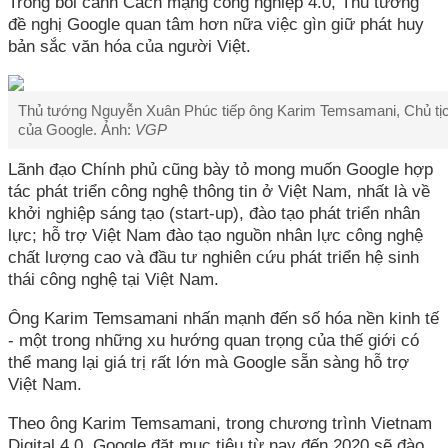
Trong bối cảnh Cách mạng công nghiệp 4.0, Thủ tướng
đề nghị Google quan tâm hơn nữa việc gìn giữ phát huy
bản sắc văn hóa của người Việt.
Thủ tướng Nguyễn Xuân Phúc tiếp ông Karim Temsamani, Chủ tị
của Google. Ảnh:
VGP
Lãnh đạo Chính phủ cũng bày tỏ mong muốn Google hợp
tác phát triển công nghệ thông tin ở Việt Nam, nhất là về
khởi nghiệp sáng tạo (start-up), đào tạo phát triển nhân
lực; hỗ trợ Việt Nam đào tạo nguồn nhân lực công nghệ
chất lượng cao và đầu tư nghiên cứu phát triển hệ sinh
thái công nghệ tại Việt Nam.
Ông Karim Temsamani nhấn mạnh đến số hóa nền kinh tế
- một trong những xu hướng quan trọng của thế giới có
thể mang lại giá trị rất lớn mà Google sẵn sàng hỗ trợ
Việt Nam.
Theo ông Karim Temsamani, trong chương trình Vietnam
Digital 4.0, Google đặt mục tiêu từ nay đến 2020 sẽ đào