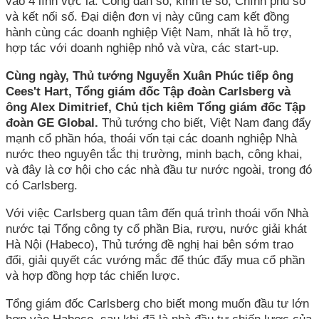
vào 4 lĩnh vực là: Công dân số, kinh tế số, Chính phủ số
và kết nối số. Đại diện đơn vị này cũng cam kết đồng
hành cùng các doanh nghiệp Việt Nam, nhất là hỗ trợ,
hợp tác với doanh nghiệp nhỏ và vừa, các start-up.
Cùng ngày, Thủ tướng Nguyễn Xuân Phúc tiếp ông
Cees't Hart, Tổng giám đốc Tập đoàn Carlsberg và
ông Alex Dimitrief, Chủ tịch kiêm Tổng giám đốc Tập
đoàn GE Global.
Thủ tướng cho biết, Việt Nam đang đẩy
mạnh cổ phần hóa, thoái vốn tại các doanh nghiệp Nhà
nước theo nguyên tắc thị trường, minh bạch, công khai,
và đây là cơ hội cho các nhà đầu tư nước ngoài, trong đó
có Carlsberg.
Với việc Carlsberg quan tâm đến quá trình thoái vốn Nhà
nước tại Tổng công ty cổ phần Bia, rượu, nước giải khát
Hà Nội (Habeco), Thủ tướng đề nghị hai bên sớm trao
đổi, giải quyết các vướng mắc để thúc đẩy mua cổ phần
và hợp đồng hợp tác chiến lược.
Tổng giám đốc Carlsberg cho biết mong muốn đầu tư lớn