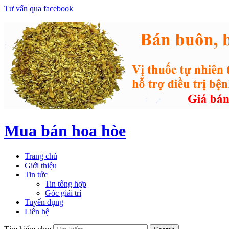
Tư vấn qua facebook
Mua bán hoa hòe
Trang chủ
Giới thiệu
Tin tức
Tin tổng hợp
Góc giải trí
Tuyển dụng
Liên hệ