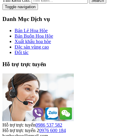
Tìm kiếm cho:
Search
Toggle navigation
Danh Mục Dịch vụ
Bán Lẻ Hoa Hòe
Bán Buôn Hoa Hòe
Xuất khẩu hoa hòe
Đặc sản vùng cao
Đối tác
Hỗ trợ trực tuyến
Hỗ trợ trực tuyến
0986 537 582
Hỗ trợ trực tuyến 2
0976 600 184
banhoahoe@gmail.com