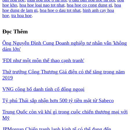
hoe kho
,
hoa hoe loai nao tot nhat,
hoa hoe co cong dung gi
,
hoa
hoe dung de lam gi
,
hoa hoe o dau tot nhat
,
hinh anh cay hoa
hoe,
tra hoa hoe
.
Đọc Thêm
Ông Nguyễn Đình Cung Doanh nghiệp tư nhân vẫn 'không
dám lớn'
'FDI như một môn thể thao cạnh tranh'
Thứ trưởng Công Thương Giá điện có thể tăng trong năm
2019
VNG công bố danh tính cổ đông ngoại
Tỷ phú Thái sắp nhận hơn 500 tỷ tiền mặt từ Sabeco
Trung Quốc còn vũ khí gì trong cuộc chiến thương mại với
Mỹ
JPMorgan Chiến tranh lạnh kinh tế có thể đang đến